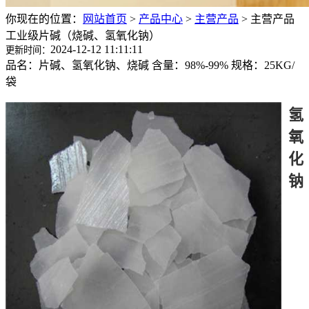
你现在的位置：
网站首页
>
产品中心
>
主营产品
>
主营产品
工业级片碱（烧碱、氢氧化钠）
2024-12-12 11:11:11
更新时间：
品名：片碱、氢氧化钠、烧碱 含量：98%-99% 规格：25KG/
袋
氢
氧
化
钠