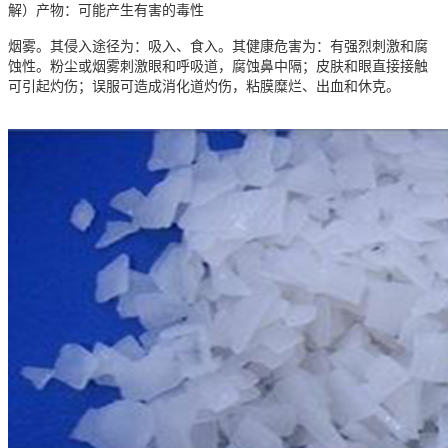
解）产物：可能产生有害的毒性
烟雾。其侵入途径为：吸入、食入。其健康危害为：有强烈刺激和腐
蚀性。粉尘或烟雾刺激眼和呼吸道，腐蚀鼻中隔；皮肤和眼直接接触
可引起灼伤；误服可造成消化道灼伤，粘膜糜烂、出血和休克。