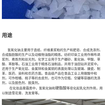
用途
氢氧化钠主要用于造纸、纤维素浆粕的生产和肥皂、合成洗涤剂、
合成
脂肪酸
的生产以及动植物油脂的精炼。纺织印染工业用作棉布退
浆剂、煮炼剂和丝光剂。化学工业用于生产硼砂、氰化钠、甲酸、草
酸、苯酚等。石油工业用于精炼石油制品，并用于油田钻井泥浆中。
还用于生产氧化铝、金属锌和金属铜的表面处理以及玻璃、搪瓷、制
革、医药、染料和农药方面。食品级产品在食品工业上用做酸中和
剂，可作柑橘、桃子等的去皮剂，也可作为空瓶、空罐等容器的洗涤
剂，以及脱色剂、脱臭剂。
硬脂酸
在化妆品膏霜类中，氢氧化钠和
等皂化起乳化剂作用，用
以制造雪花膏、洗发膏等。