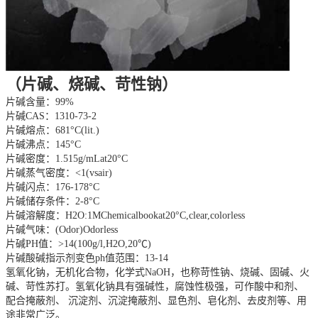
（片碱、烧碱、苛性钠）
片碱含量：99%
片碱CAS：1310-73-2
片碱熔点：681°C(lit.)
片碱沸点：145°C
片碱密度：1.515g/mLat20°C
片碱蒸气密度：<1(vsair)
片碱闪点：176-178°C
片碱储存条件：2-8°C
片碱溶解度：H2O:1MChemicalbookat20°C,clear,colorless
片碱气味：(Odor)Odorless
片碱PH值：>14(100g/l,H2O,20℃)
片碱酸碱指示剂变色ph值范围：13-14
氢氧化钠，无机化合物，化学式NaOH，也称苛性钠、烧碱、固碱、火
碱、苛性苏打。氢氧化钠具有强碱性，腐蚀性极强，可作酸中和剂、
配合掩蔽剂、 沉淀剂、沉淀掩蔽剂、显色剂、皂化剂、去皮剂等、用
途非常广泛。