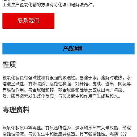
工业生产氢氧化钠的方法有苛化法和电解法两种。
联系我们
产品详情
性质
氢氧化钠具有强碱性和有很强的吸湿性。易溶于水，溶解时放热，水
溶液呈碱性，有滑腻感；腐蚀性极强，对纤维、皮肤、玻璃、陶瓷等
有腐蚀作用。与金属铝和锌、非金属硼和硅等反应放出氢；与氯、
溴、碘等卤素发生歧化反应；与酸类起中和作用而生成盐和水。
毒理资料
氢氧化钠属中等毒性。其危险特性为：遇水和水蒸气大量放热，形成
腐蚀性溶液。与酸发生中和反应并放热。具有强腐蚀性。燃烧（分